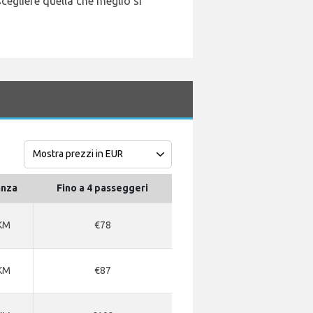
cegliere quella che meglio si
anza
Fino a 4 passeggeri
KM
€78
KM
€87