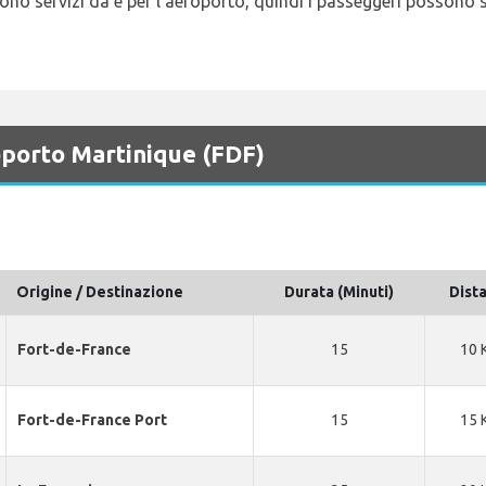
no servizi da e per l'aeroporto, quindi i passeggeri possono s
roporto Martinique (FDF)
Origine / Destinazione
Durata (Minuti)
Dist
Fort-de-France
15
10 
Fort-de-France Port
15
15 