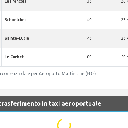
La Francois
35
20 
Schoelcher
40
23 
Sainte-Lucie
45
25 
Le Carbet
80
50 
percorrenza da e per Aeroporto Martinique (FDF)
 trasferimento in taxi aeroportuale
...