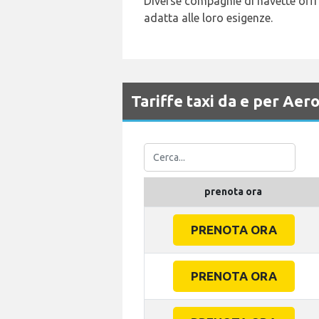
Diverse compagnie di navette offro
adatta alle loro esigenze.
Tariffe taxi da e per Ae
prenota ora
PRENOTA ORA
PRENOTA ORA