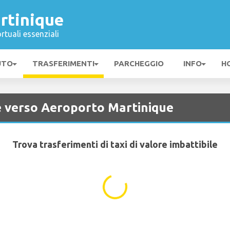
rtinique
rtuali essenziali
UTO
TRASFERIMENTI
PARCHEGGIO
INFO
H
 e verso Aeroporto Martinique
Trova trasferimenti di taxi di valore imbattibile
...