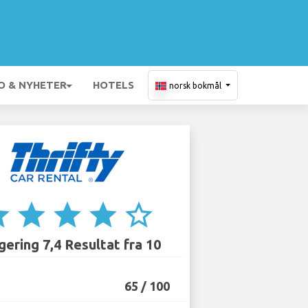
O & NYHETER
HOTELS
norsk bokmål
ar
star
star
star
star_border
ering 7,4 Resultat fra 10
65 / 100