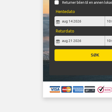
Returner bilen til en annen loka
Hentedato
Returdato
SØK