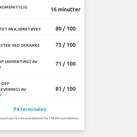
NOMSNITTLIG
16 minutter
80 / 100
TET PÅ KJØRETØYET
73 / 100
STER VED SKRANKE
UP (AVHENTING) AV
71 / 100
Y
-OFF
81 / 100
LEVERING) AV
Y
På terminalen
basert på 16 siste anmeldelser fra 128 alle anmeldelser.