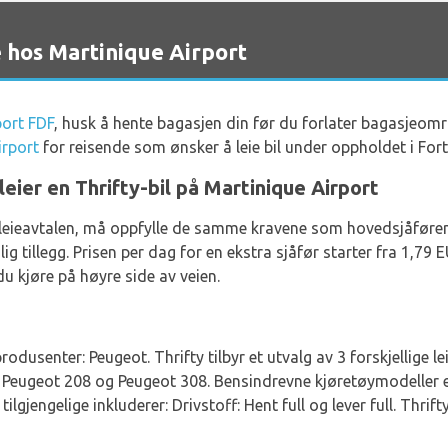
 hos Martinique Airport
port FDF
, husk å hente bagasjen din før du forlater bagasjeområ
irport
for reisende som ønsker å leie bil under oppholdet i Fort
leier en Thrifty-bil på Martinique Airport
 i leieavtalen, må oppfylle de samme kravene som hovedsjåføren
ig tillegg. Prisen per dag for en ekstra sjåfør starter fra 1,79
du kjøre på høyre side av veien.
rodusenter: Peugeot. Thrifty tilbyr et utvalg av 3 forskjellige le
Peugeot 208 og Peugeot 308. Bensindrevne kjøretøymodeller er t
ilgjengelige inkluderer: Drivstoff: Hent full og lever full. Thrif