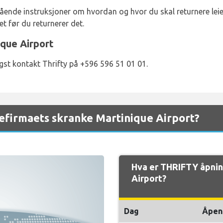
ende instruksjoner om hvordan og hvor du skal returnere leiebi
et før du returnerer det.
ique Airport
igst kontakt Thrifty på +596 596 51 01 01.
efirmaets skranke Martinique Airport?
Hva er THRIFTY åpnin
Airport?
Dag
Åpen