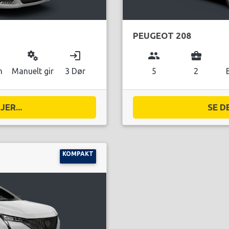
PEUGEOT 208
miscellaneous_services
login
group
business_center
n
Manuelt gir
3 Dør
5
2
ER...
SE D
KOMPAKT