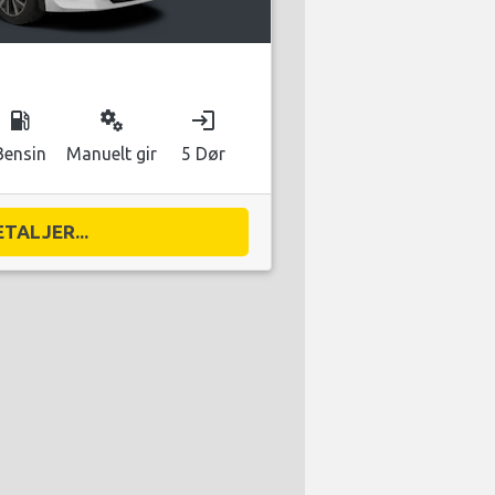
local_gas_station
miscellaneous_services
login
Bensin
Manuelt gir
5 Dør
ETALJER...