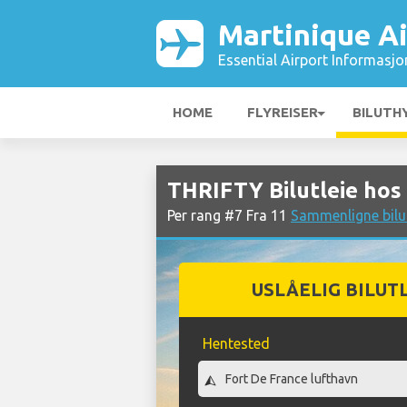
Martinique Ai
Essential Airport Informasjo
HOME
FLYREISER
BILUTH
THRIFTY Bilutleie hos
Per rang #7 Fra 11
Sammenligne bilut
USLÅELIG BILUT
Hentested