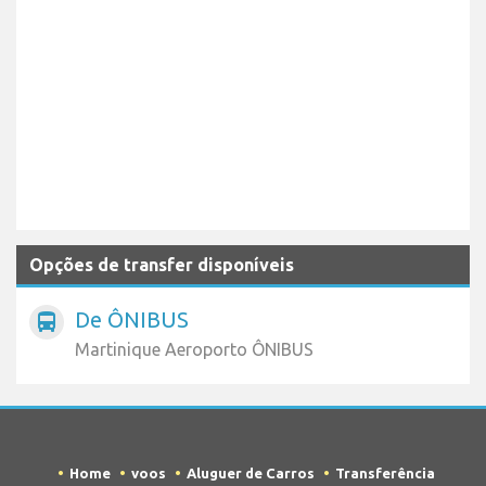
Opções de transfer disponíveis
De ÔNIBUS
directions_bus
Martinique Aeroporto ÔNIBUS
Home
voos
Aluguer de Carros
Transferência