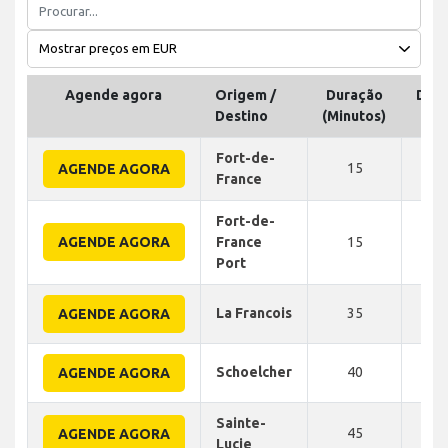
Agende agora
Origem /
Duração
Dist
Destino
(Minutos)
Fort-de-
15
10
AGENDE AGORA
France
Fort-de-
AGENDE AGORA
France
15
15
Port
La Francois
35
20
AGENDE AGORA
Schoelcher
40
23
AGENDE AGORA
Sainte-
45
25
AGENDE AGORA
Lucie