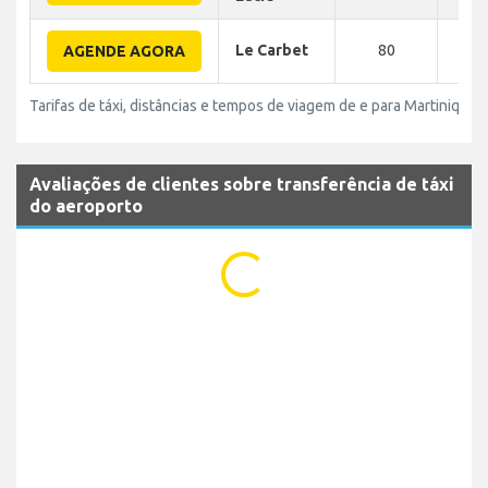
Le Carbet
80
50
AGENDE AGORA
Tarifas de táxi, distâncias e tempos de viagem de e para Martinique 
Avaliações de clientes sobre transferência de táxi
do aeroporto
...