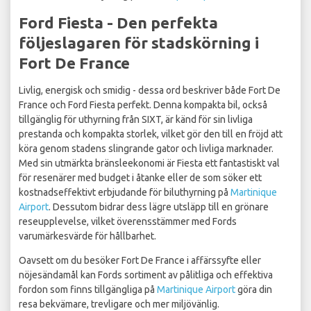
Ford Fiesta - Den perfekta
följeslagaren för stadskörning i
Fort De France
Livlig, energisk och smidig - dessa ord beskriver både Fort De
France och Ford Fiesta perfekt. Denna kompakta bil, också
tillgänglig för uthyrning från SIXT, är känd för sin livliga
prestanda och kompakta storlek, vilket gör den till en fröjd att
köra genom stadens slingrande gator och livliga marknader.
Med sin utmärkta bränsleekonomi är Fiesta ett fantastiskt val
för resenärer med budget i åtanke eller de som söker ett
kostnadseffektivt erbjudande för biluthyrning på
Martinique
Airport
. Dessutom bidrar dess lägre utsläpp till en grönare
reseupplevelse, vilket överensstämmer med Fords
varumärkesvärde för hållbarhet.
Oavsett om du besöker Fort De France i affärssyfte eller
nöjesändamål kan Fords sortiment av pålitliga och effektiva
fordon som finns tillgängliga på
Martinique Airport
göra din
resa bekvämare, trevligare och mer miljövänlig.