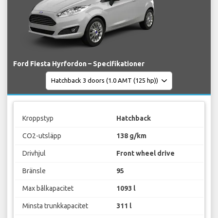
Ford Fiesta Hyrfordon – Specifikationer
Kroppstyp
Hatchback
CO2-utsläpp
138 g/km
Drivhjul
Front wheel drive
Bränsle
95
Max bålkapacitet
1093 l
Minsta trunkkapacitet
311 l