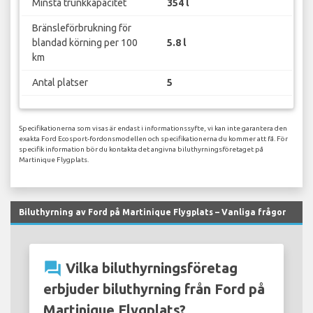
Minsta trunkkapacitet
354 l
Bränsleförbrukning för
blandad körning per 100
5.8 l
km
Antal platser
5
Specifikationerna som visas är endast i informationssyfte, vi kan inte garantera den
exakta Ford Ecosport-fordonsmodellen och specifikationerna du kommer att få. För
specifik information bör du kontakta det angivna biluthyrningsföretaget på
Martinique Flygplats.
Biluthyrning av Ford på Martinique Flygplats – Vanliga frågor
question_answer
Vilka biluthyrningsföretag
erbjuder biluthyrning från Ford på
Martinique Flygplats?