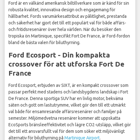
Ford är en välkänd amerikansk biltillverkare som är känd för sin
robusta kvalitet, innovativa design och engagemang för
hållbarhet. Fords varumärkesattribut av pålitlighet, prestanda
och säkerhet har gjort det till ett populärt val för både affärs-
och fritidsresenärer över hela världen. När du besöker den
tropiska ön Martinique, specifikt Fort De France, är Ford-fordon
bland de bästa valen för biluthyrning.
Ford Ecosport - Din kompakta
crossover för att utforska Fort De
France
Ford Ecosport, erbjuden av SIXT, är en kompakt crossover som
passar perfekt med stadens och landsbygdens landskap i Fort
De France. Denna sportiga SUV har en livlig motor, bekväma
säten och gott om lastutrymme, vilket gör den till ett utmärkt
val både för ensamresande affärsresenärer och familjer på
semester. Miljömedvetna resenärer kommer att uppskatta
EcoSports bränsleeffektivitet och lägre CO2-utsläpp, vilket gör
det till ett ansvarsfullt val för dem som söker ett miljövänligt
alternativ för biluthyrning på
Martinique Airport
.