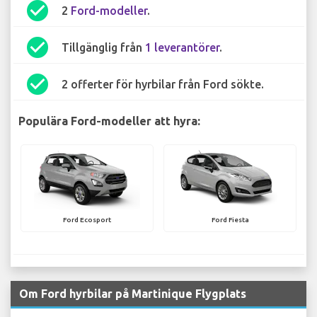
check_circle
2
Ford-modeller
.
check_circle
Tillgänglig från
1 leverantörer
.
check_circle
2 offerter för hyrbilar från Ford sökte.
Populära Ford-modeller att hyra:
Ford Ecosport
Ford Fiesta
Om Ford hyrbilar på Martinique Flygplats