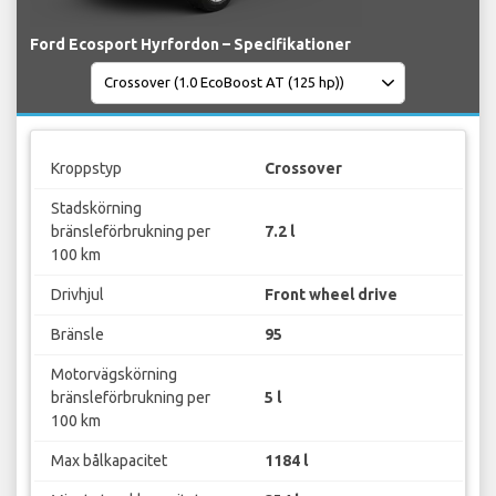
Ford Ecosport Hyrfordon – Specifikationer
Kroppstyp
Crossover
Stadskörning
bränsleförbrukning per
7.2 l
100 km
Drivhjul
Front wheel drive
Bränsle
95
Motorvägskörning
bränsleförbrukning per
5 l
100 km
Max bålkapacitet
1184 l