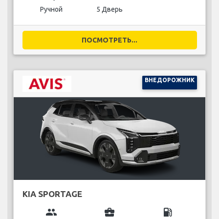
Ручной
5 Дверь
ПОСМОТРЕТЬ...
ВНЕДОРОЖНИК
KIA SPORTAGE
group
business_center
local_gas_station