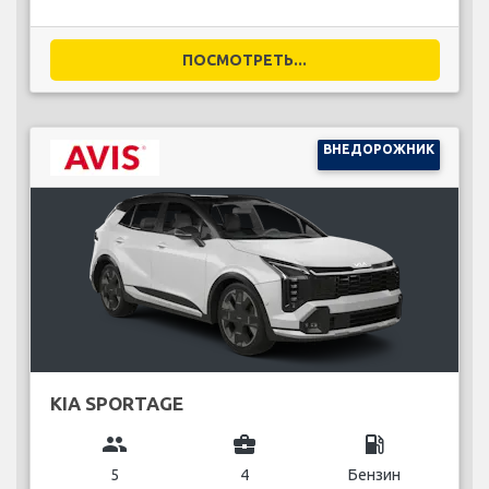
ПОСМОТРЕТЬ...
ВНЕДОРОЖНИК
KIA SPORTAGE
group
business_center
local_gas_station
5
4
Бензин