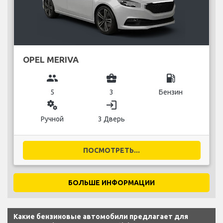
OPEL MERIVA
group
business_center
local_gas_station
5
3
Бензин
miscellaneous_services
login
Ручной
3 Дверь
ПОСМОТРЕТЬ...
БОЛЬШЕ ИНФОРМАЦИИ
Какие бензиновые автомобили предлагает для