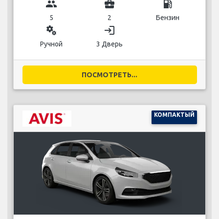
group
business_center
local_gas_station
5
2
Бензин
miscellaneous_services
login
Ручной
3 Дверь
ПОСМОТРЕТЬ...
КОМПАКТЫЙ