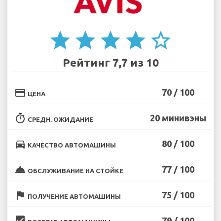
star
star
star
star
star_border
Рейтинг 7,7 из 10
credit_card
70 / 100
ЦЕНА
timer
20 минивэны
СРЕДН. ОЖИДАНИЕ
directions_car
80 / 100
КАЧЕСТВО АВТОМАШИНЫ
room_service
77 / 100
ОБСЛУЖИВАНИЕ НА СТОЙКЕ
flag
75 / 100
ПОЛУЧЕНИЕ АВТОМАШИНЫ
beenhere
79 / 100