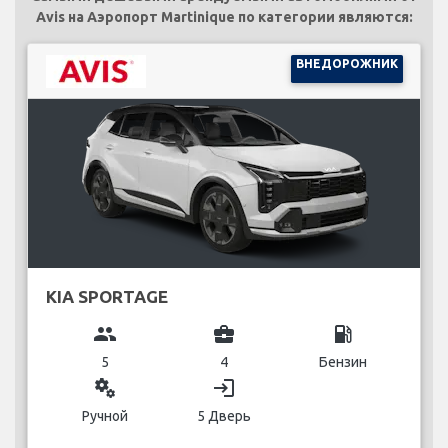
Avis на Аэропорт Martinique по категории являются:
ВНЕДОРОЖНИК
KIA SPORTAGE
group
business_center
local_gas_station
5
4
Бензин
miscellaneous_services
login
Ручной
5 Дверь