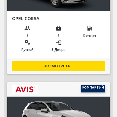
OPEL CORSA
group
business_center
local_gas_station
5
2
Бензин
miscellaneous_services
login
Ручной
3 Дверь
ПОСМОТРЕТЬ...
КОМПАКТЫЙ