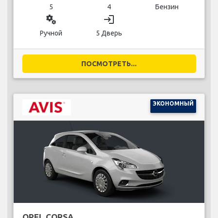
5
4
Бензин
miscellaneous_services
login
Ручной
5 Дверь
ПОСМОТРЕТЬ...
ЭКОНОМНЫЙ
OPEL CORSA