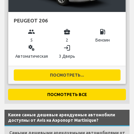
PEUGEOT 206
group
business_center
local_gas_station
5
2
Бензин
miscellaneous_services
login
Автоматическая
3 Дверь
ПОСМОТРЕТЬ...
ПОСМОТРЕТЬ ВСЕ
Какие самые дешевые арендуемые автомобили
доступны от Avis на Аэропорт Martinique?
Самыми дешевыми арендуемыми автомобилями от