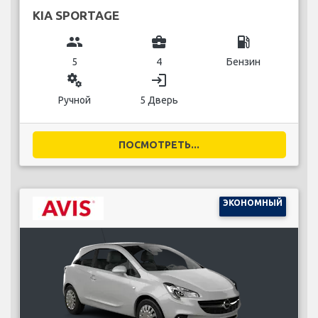
KIA SPORTAGE
group
business_center
local_gas_station
5
4
Бензин
miscellaneous_services
login
Ручной
5 Дверь
ПОСМОТРЕТЬ...
ЭКОНОМНЫЙ