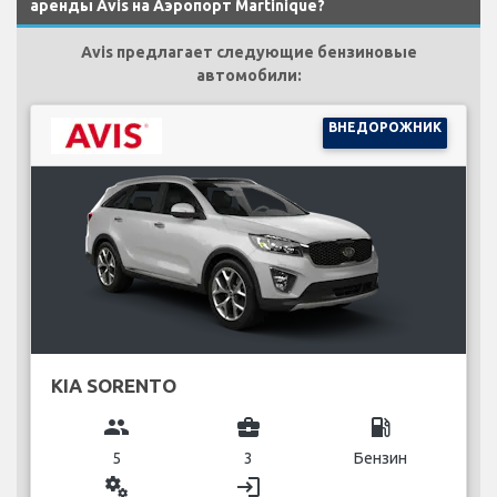
аренды Avis на Аэропорт Martinique?
Avis предлагает следующие бензиновые
автомобили:
ВНЕДОРОЖНИК
KIA SORENTO
group
business_center
local_gas_station
5
3
Бензин
miscellaneous_services
login