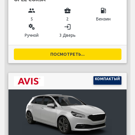
group
business_center
local_gas_station
5
2
Бензин
miscellaneous_services
login
Ручной
3 Дверь
ПОСМОТРЕТЬ...
КОМПАКТЫЙ