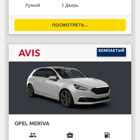
Ручной
3 Дверь
ПОСМОТРЕТЬ...
КОМПАКТЫЙ
OPEL MERIVA
group
business_center
local_gas_station