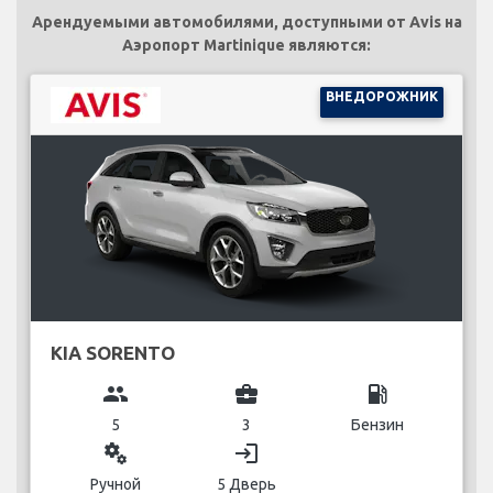
Арендуемыми автомобилями, доступными от Avis на
Аэропорт Martinique являются:
ВНЕДОРОЖНИК
KIA SORENTO
group
business_center
local_gas_station
5
3
Бензин
miscellaneous_services
login
Ручной
5 Дверь