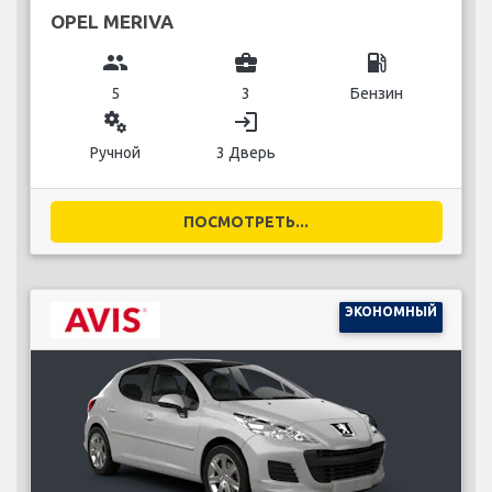
OPEL MERIVA
group
business_center
local_gas_station
5
3
Бензин
miscellaneous_services
login
Ручной
3 Дверь
ПОСМОТРЕТЬ...
ЭКОНОМНЫЙ