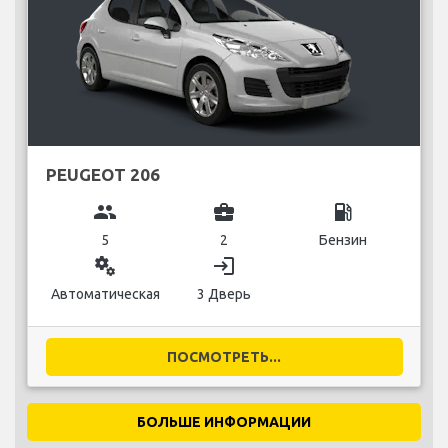
PEUGEOT 206
group
business_center
local_gas_station
5
2
Бензин
miscellaneous_services
login
Автоматическая
3 Дверь
ПОСМОТРЕТЬ...
БОЛЬШЕ ИНФОРМАЦИИ