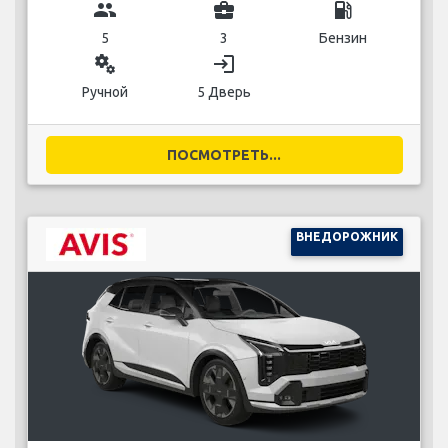
group
business_center
local_gas_station
5
3
Бензин
miscellaneous_services
login
Ручной
5 Дверь
ПОСМОТРЕТЬ...
ВНЕДОРОЖНИК