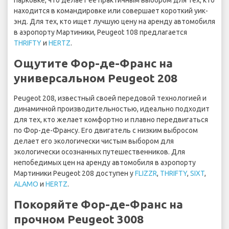
парковке, что делает ее практичным выбором для тех, кто
находится в командировке или совершает короткий уик-
энд. Для тех, кто ищет лучшую цену на аренду автомобиля
в аэропорту Мартиники, Peugeot 108 предлагается
THRIFTY
и
HERTZ
.
Ощутите Фор-де-Франс на
универсальном Peugeot 208
Peugeot 208, известный своей передовой технологией и
динамичной производительностью, идеально подходит
для тех, кто желает комфортно и плавно передвигаться
по Фор-де-Франсу. Его двигатель с низким выбросом
делает его экологически чистым выбором для
экологически осознанных путешественников. Для
непобедимых цен на аренду автомобиля в аэропорту
Мартиники Peugeot 208 доступен у
FLIZZR
,
THRIFTY
,
SIXT
,
ALAMO
и
HERTZ
.
Покоряйте Фор-де-Франс на
прочном Peugeot 3008