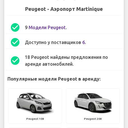
Peugeot - Аэропорт Martinique
check_circle
9
Модели Peugeot
.
check_circle
Доступно у поставщиков
6
.
18 Peugeot найдены предложения по
check_circle
аренде автомобилей.
Популярные модели Peugeot в аренду:
Peugeot 108
Peugeot 208