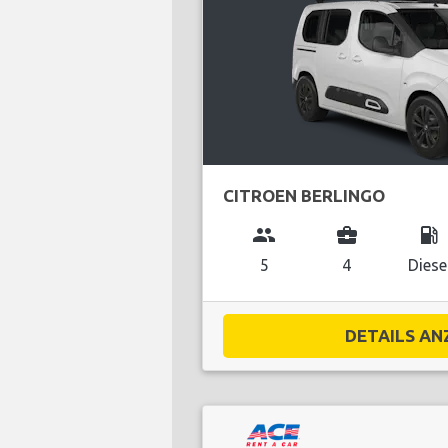
CITROEN BERLINGO
group
business_center
local_gas_station
5
4
Diese
DETAILS ANZ