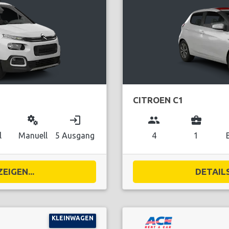
CITROEN C1
miscellaneous_services
login
group
business_center
l
Manuell
5 Ausgang
4
1
EIGEN...
DETAILS
KLEINWAGEN