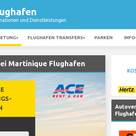
lughafen
mationen und Dienstleistungen
IETUNG
FLUGHAFEN TRANSFERS
PARKEN
INFO
ei Martinique Flughafen
KO
RE
GS-
Autover
N
Flughaf