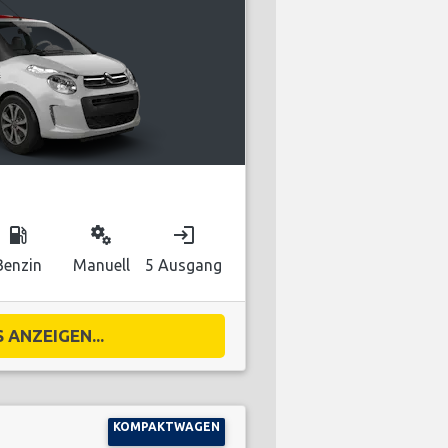
local_gas_station
miscellaneous_services
login
Benzin
Manuell
5 Ausgang
 ANZEIGEN...
KOMPAKTWAGEN