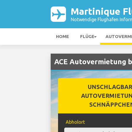
Martinique F
Notwendige Flughafen Infor
HOME
FLÜGE
AUTOVERM
ACE Autovermietung b
UNSCHLAGBA
AUTOVERMIETUN
SCHNÄPPCHE
Abholort